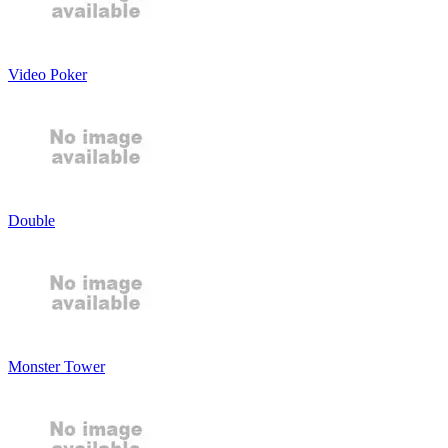
Video Poker
Double
Monster Tower