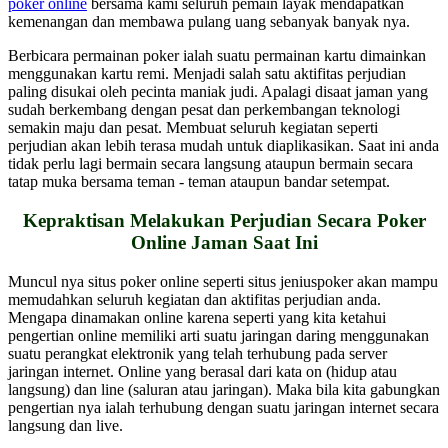
poker online
bersama kami seluruh pemain layak mendapatkan
kemenangan dan membawa pulang uang sebanyak banyak nya.
Berbicara permainan poker ialah suatu permainan kartu dimainkan
menggunakan kartu remi. Menjadi salah satu aktifitas perjudian
paling disukai oleh pecinta maniak judi. Apalagi disaat jaman yang
sudah berkembang dengan pesat dan perkembangan teknologi
semakin maju dan pesat. Membuat seluruh kegiatan seperti
perjudian akan lebih terasa mudah untuk diaplikasikan. Saat ini anda
tidak perlu lagi bermain secara langsung ataupun bermain secara
tatap muka bersama teman - teman ataupun bandar setempat.
Kepraktisan Melakukan Perjudian Secara Poker
Online Jaman Saat Ini
Muncul nya situs poker online seperti situs jeniuspoker akan mampu
memudahkan seluruh kegiatan dan aktifitas perjudian anda.
Mengapa dinamakan online karena seperti yang kita ketahui
pengertian online memiliki arti suatu jaringan daring menggunakan
suatu perangkat elektronik yang telah terhubung pada server
jaringan internet. Online yang berasal dari kata on (hidup atau
langsung) dan line (saluran atau jaringan). Maka bila kita gabungkan
pengertian nya ialah terhubung dengan suatu jaringan internet secara
langsung dan live.