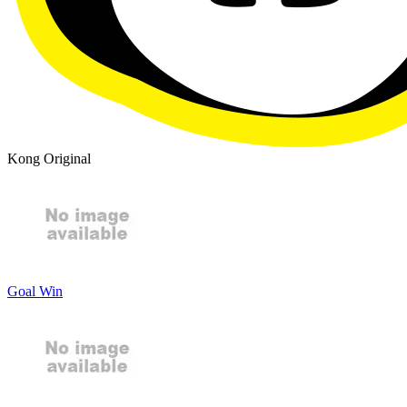
Kong Original
Goal Win