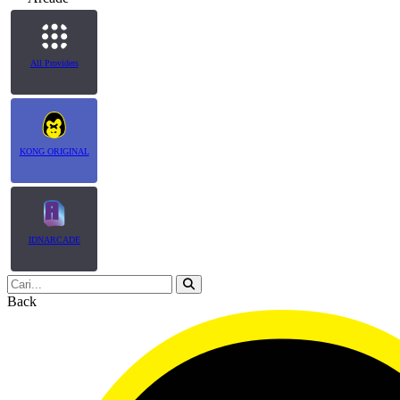
All Providers
KONG ORIGINAL
IDNARCADE
Back