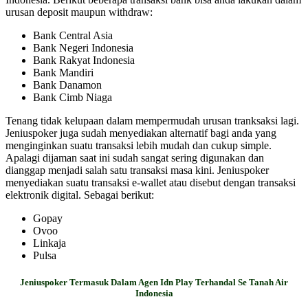
urusan deposit maupun withdraw:
Bank Central Asia
Bank Negeri Indonesia
Bank Rakyat Indonesia
Bank Mandiri
Bank Danamon
Bank Cimb Niaga
Tenang tidak kelupaan dalam mempermudah urusan tranksaksi lagi.
Jeniuspoker juga sudah menyediakan alternatif bagi anda yang
menginginkan suatu transaksi lebih mudah dan cukup simple.
Apalagi dijaman saat ini sudah sangat sering digunakan dan
dianggap menjadi salah satu transaksi masa kini. Jeniuspoker
menyediakan suatu transaksi e-wallet atau disebut dengan transaksi
elektronik digital. Sebagai berikut:
Gopay
Ovoo
Linkaja
Pulsa
Jeniuspoker Termasuk Dalam Agen Idn Play Terhandal Se Tanah Air
Indonesia