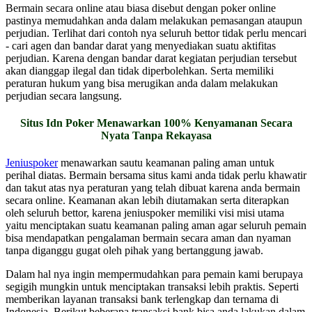
Bermain secara online atau biasa disebut dengan poker online
pastinya memudahkan anda dalam melakukan pemasangan ataupun
perjudian. Terlihat dari contoh nya seluruh bettor tidak perlu mencari
- cari agen dan bandar darat yang menyediakan suatu aktifitas
perjudian. Karena dengan bandar darat kegiatan perjudian tersebut
akan dianggap ilegal dan tidak diperbolehkan. Serta memiliki
peraturan hukum yang bisa merugikan anda dalam melakukan
perjudian secara langsung.
Situs Idn Poker Menawarkan 100% Kenyamanan Secara
Nyata Tanpa Rekayasa
Jeniuspoker
menawarkan sautu keamanan paling aman untuk
perihal diatas. Bermain bersama situs kami anda tidak perlu khawatir
dan takut atas nya peraturan yang telah dibuat karena anda bermain
secara online. Keamanan akan lebih diutamakan serta diterapkan
oleh seluruh bettor, karena jeniuspoker memiliki visi misi utama
yaitu menciptakan suatu keamanan paling aman agar seluruh pemain
bisa mendapatkan pengalaman bermain secara aman dan nyaman
tanpa diganggu gugat oleh pihak yang bertanggung jawab.
Dalam hal nya ingin mempermudahkan para pemain kami berupaya
segigih mungkin untuk menciptakan transaksi lebih praktis. Seperti
memberikan layanan transaksi bank terlengkap dan ternama di
Indonesia. Berikut beberapa transaksi bank bisa anda lakukan dalam