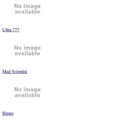
Ultra 777
Mad Scientist
Bingo