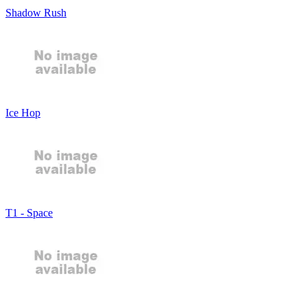
Shadow Rush
Ice Hop
T1 - Space