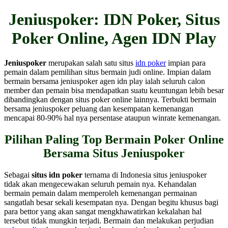
Jeniuspoker: IDN Poker, Situs
Poker Online, Agen IDN Play
Jeniuspoker
merupakan salah satu situs
idn poker
impian para
pemain dalam pemilihan situs bermain judi online. Impian dalam
bermain bersama jeniuspoker agen idn play ialah seluruh calon
member dan pemain bisa mendapatkan suatu keuntungan lebih besar
dibandingkan dengan situs poker online lainnya. Terbukti bermain
bersama jeniuspoker peluang dan kesempatan kemenangan
mencapai 80-90% hal nya persentase ataupun winrate kemenangan.
Pilihan Paling Top Bermain Poker Online
Bersama Situs Jeniuspoker
Sebagai
situs idn poker
ternama di Indonesia situs jeniuspoker
tidak akan mengecewakan seluruh pemain nya. Kehandalan
bermain pemain dalam memperoleh kemenangan permainan
sangatlah besar sekali kesempatan nya. Dengan begitu khusus bagi
para bettor yang akan sangat mengkhawatirkan kekalahan hal
tersebut tidak mungkin terjadi. Bermain dan melakukan perjudian