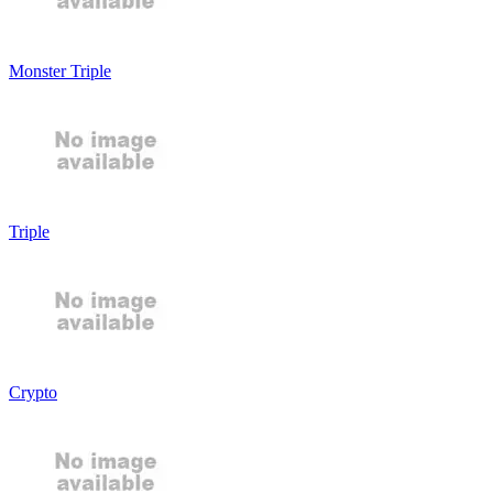
Monster Triple
Triple
Crypto