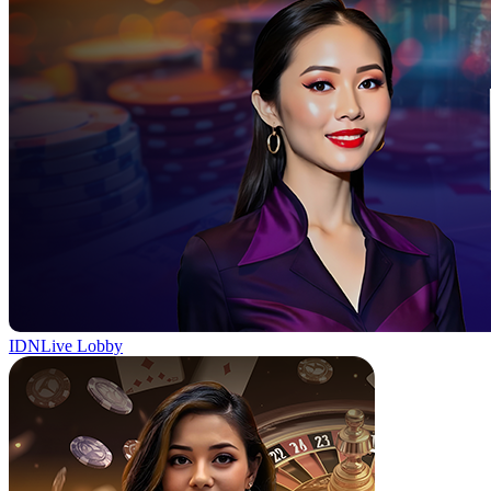
IDNLive Lobby