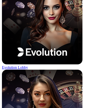
Evolution Lobby