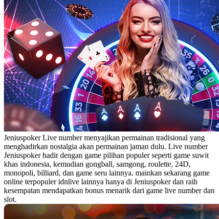
Jeniuspoker Live number menyajikan permainan tradisional yang
menghadirkan nostalgia akan permainan jaman dulu. Live number
Jeniuspoker hadir dengan game pilihan populer seperti game suwit
khas indonesia, kemudian gongball, samgong, roulette, 24D,
monopoli, billiard, dan game seru lainnya. mainkan sekarang game
online terpopuler idnlive lainnya hanya di Jeniuspoker dan raih
kesempatan mendapatkan bonus menarik dari game live number dan
slot.