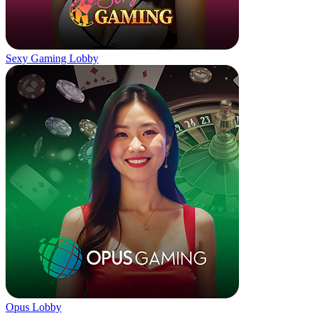
Sexy Gaming Lobby
Opus Lobby