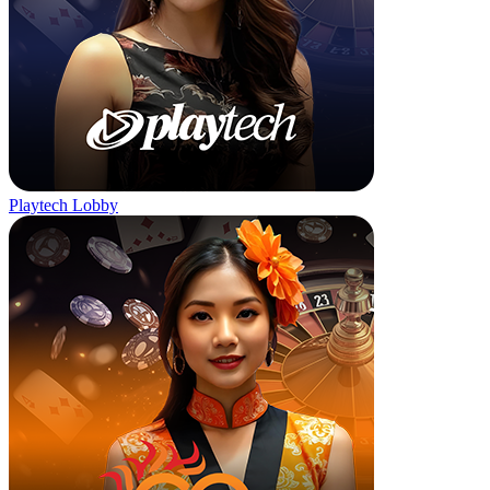
Playtech Lobby