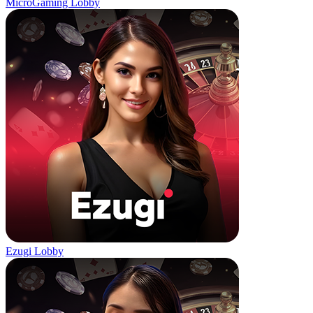
MicroGaming Lobby
Ezugi Lobby