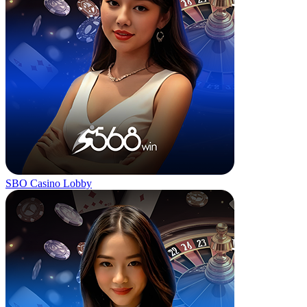
SBO Casino Lobby