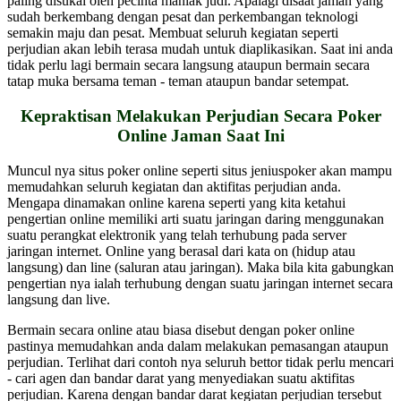
paling disukai oleh pecinta maniak judi. Apalagi disaat jaman yang
sudah berkembang dengan pesat dan perkembangan teknologi
semakin maju dan pesat. Membuat seluruh kegiatan seperti
perjudian akan lebih terasa mudah untuk diaplikasikan. Saat ini anda
tidak perlu lagi bermain secara langsung ataupun bermain secara
tatap muka bersama teman - teman ataupun bandar setempat.
Kepraktisan Melakukan Perjudian Secara Poker
Online Jaman Saat Ini
Muncul nya situs poker online seperti situs jeniuspoker akan mampu
memudahkan seluruh kegiatan dan aktifitas perjudian anda.
Mengapa dinamakan online karena seperti yang kita ketahui
pengertian online memiliki arti suatu jaringan daring menggunakan
suatu perangkat elektronik yang telah terhubung pada server
jaringan internet. Online yang berasal dari kata on (hidup atau
langsung) dan line (saluran atau jaringan). Maka bila kita gabungkan
pengertian nya ialah terhubung dengan suatu jaringan internet secara
langsung dan live.
Bermain secara online atau biasa disebut dengan poker online
pastinya memudahkan anda dalam melakukan pemasangan ataupun
perjudian. Terlihat dari contoh nya seluruh bettor tidak perlu mencari
- cari agen dan bandar darat yang menyediakan suatu aktifitas
perjudian. Karena dengan bandar darat kegiatan perjudian tersebut