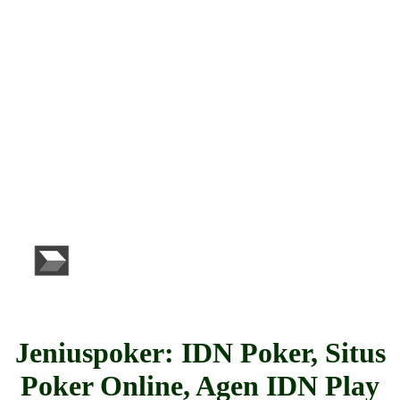
Jeniuspoker: IDN Poker, Situs
Poker Online, Agen IDN Play