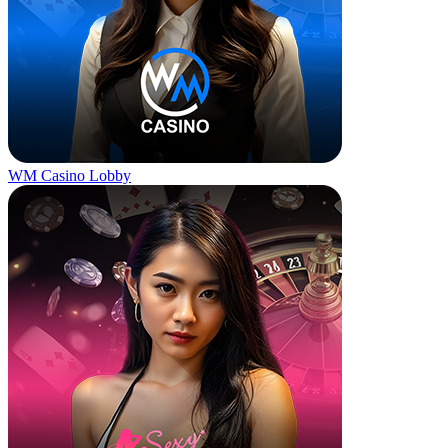
WM Casino Lobby