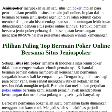
Jeniuspoker
merupakan salah satu situs
idn poker
impian para
pemain dalam pemilihan situs bermain judi online. Impian dalam
bermain bersama jeniuspoker agen idn play ialah seluruh calon
member dan pemain bisa mendapatkan suatu keuntungan lebih besar
dibandingkan dengan situs poker online lainnya. Terbukti bermain
bersama jeniuspoker peluang dan kesempatan kemenangan
mencapai 80-90% hal nya persentase ataupun winrate kemenangan.
Pilihan Paling Top Bermain Poker Online
Bersama Situs Jeniuspoker
Sebagai
situs idn poker
ternama di Indonesia situs jeniuspoker
tidak akan mengecewakan seluruh pemain nya. Kehandalan
bermain pemain dalam memperoleh kemenangan permainan
sangatlah besar sekali kesempatan nya. Dengan begitu khusus bagi
para bettor yang akan sangat mengkhawatirkan kekalahan hal
tersebut tidak mungkin terjadi. Bermain dan melakukan perjudian
poker online
bersama kami seluruh pemain layak mendapatkan
kemenangan dan membawa pulang uang sebanyak banyak nya.
Berbicara permainan poker ialah suatu permainan kartu dimainkan
menggunakan kartu remi. Menjadi salah satu aktifitas perjudian