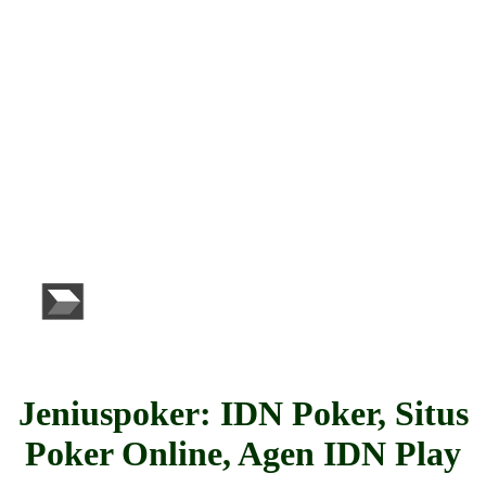
Jeniuspoker: IDN Poker, Situs
Poker Online, Agen IDN Play