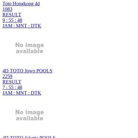
Toto Hongkong 4d
1083
RESULT
9
:
55
:
48
JAM : MNT : DTK
4D TOTO Jowo POOLS
2259
RESULT
7
:
55
:
48
JAM : MNT : DTK
4D TOTO Jakarta POOLS