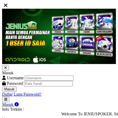
Masuk
Username
Password
Masuk
Daftar
Lupa Password?
Masuk
Info Terkini :
Welcome To JENIUSPOKER. Situs IDN