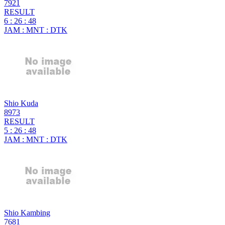
7921
RESULT
6
:
26
:
48
JAM : MNT : DTK
Shio Kuda
8973
RESULT
5
:
26
:
48
JAM : MNT : DTK
Shio Kambing
7681