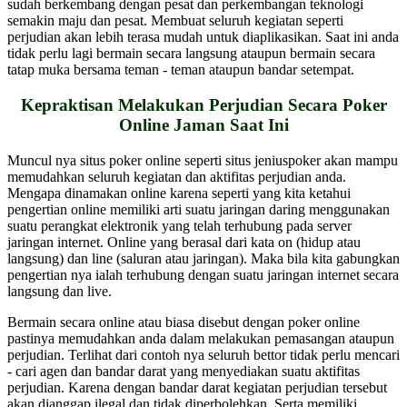
sudah berkembang dengan pesat dan perkembangan teknologi
semakin maju dan pesat. Membuat seluruh kegiatan seperti
perjudian akan lebih terasa mudah untuk diaplikasikan. Saat ini anda
tidak perlu lagi bermain secara langsung ataupun bermain secara
tatap muka bersama teman - teman ataupun bandar setempat.
Kepraktisan Melakukan Perjudian Secara Poker
Online Jaman Saat Ini
Muncul nya situs poker online seperti situs jeniuspoker akan mampu
memudahkan seluruh kegiatan dan aktifitas perjudian anda.
Mengapa dinamakan online karena seperti yang kita ketahui
pengertian online memiliki arti suatu jaringan daring menggunakan
suatu perangkat elektronik yang telah terhubung pada server
jaringan internet. Online yang berasal dari kata on (hidup atau
langsung) dan line (saluran atau jaringan). Maka bila kita gabungkan
pengertian nya ialah terhubung dengan suatu jaringan internet secara
langsung dan live.
Bermain secara online atau biasa disebut dengan poker online
pastinya memudahkan anda dalam melakukan pemasangan ataupun
perjudian. Terlihat dari contoh nya seluruh bettor tidak perlu mencari
- cari agen dan bandar darat yang menyediakan suatu aktifitas
perjudian. Karena dengan bandar darat kegiatan perjudian tersebut
akan dianggap ilegal dan tidak diperbolehkan. Serta memiliki