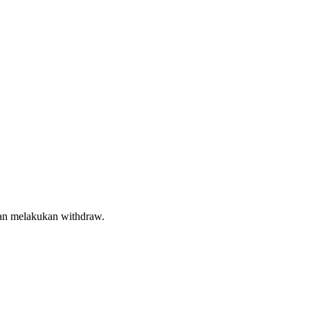
W
ngan melakukan withdraw.