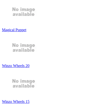
Magical Puppet
Winzo Wheels 20
Winzo Wheels 15