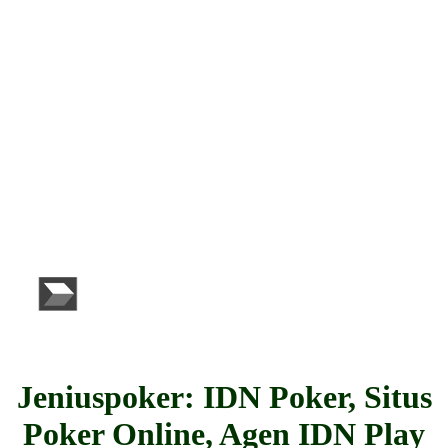
Jeniuspoker: IDN Poker, Situs
Poker Online, Agen IDN Play