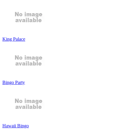
King Palace
Bingo Party
Hawaii Bingo